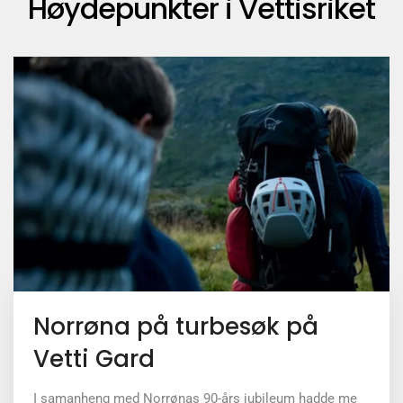
Høydepunkter i Vettisriket
Norrøna på turbesøk på
Vetti Gard
I samanheng med Norrønas 90-års jubileum hadde me