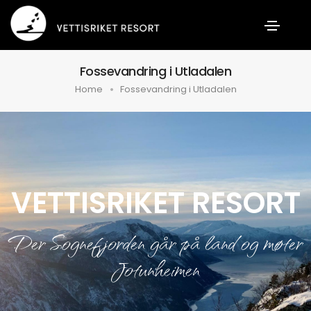
Fossevandring i Utladalen
Home
Fossevandring i Utladalen
VETTISRIKET RESORT
Der Sognefjorden går på land og møter
Jotunheimen