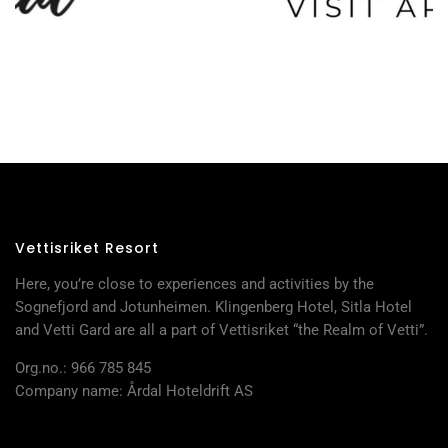
Vettisriket Resort
Here, you’re close to experiences and activities by the
Sognefjord and Jotunheimen. Klingenberg Hotel, Sitla Hotel
and Vetti Gard are all a part of Vettisriket “the Realm of Vetti”.
Org.no.: 966 785 845
Company name: Årdal Hoteldrift AS