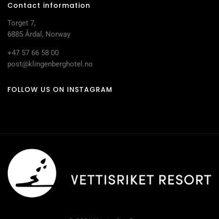
Contact information
Torget 7,
6885 Årdal, Norway
+47 57 66 58 00
post@klingenberghotel.no
FOLLOW US ON INSTAGRAM