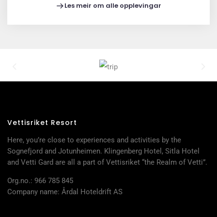
Les meir om alle opplevingar
Vettisriket Resort
Here, you’re close to experiences and activities by the
Sognefjord and Jotunheimen. Klingenberg Hotel, Sitla Hotel
and Vetti Gard are all a part of Vettisriket “the Realm of Vetti”.
Org.no.: 966 785 845
Company name: Årdal Hoteldrift AS