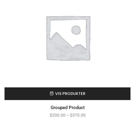
VIS PRODUKTER
Grouped Product
$
200.00
–
$
370.00