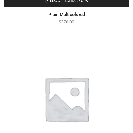
LEGG I HANDLEKURV
Plain Multicolored
$
370.00